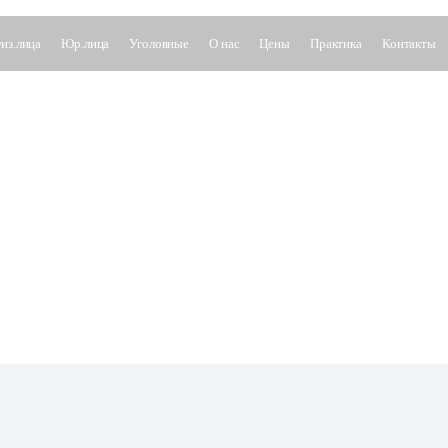
из.лица
Юр.лица
Уголовные
О нас
Цены
Практика
Контакты