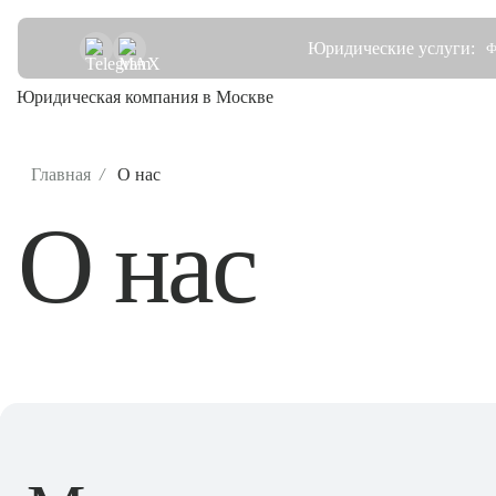
Юридические услуги:
Ф
Юридическая компания в Москве
Главная
/
О нас
О нас
Физ.лица
Юр.лица
Уголовные
О нас
Цены