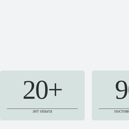
20+
9
лет опыта
постоя