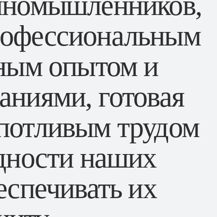
иномышленников,
рофессиональным
Связаться с нами
чным опытом и
аниями, готовая
потливым трудом
удности наших
еспечивать их