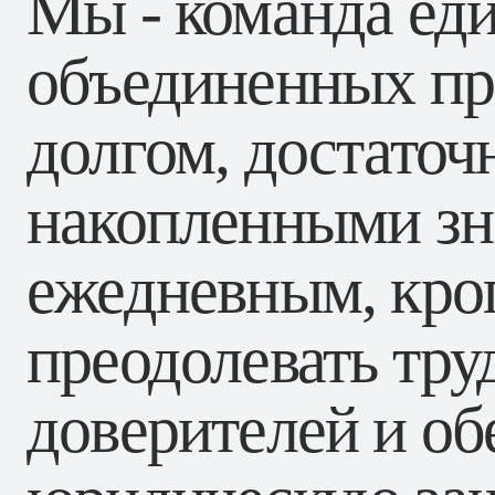
Мы - команда ед
Практика
Контакты
объединенных п
долгом, достато
накопленными зн
ежедневным, кро
преодолевать тр
доверителей и об