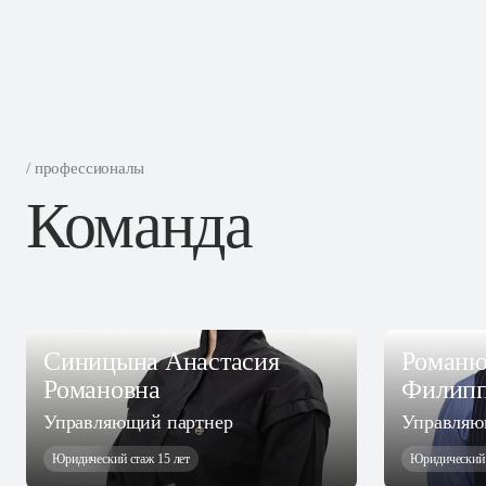
/ профессионалы
Команда
Синицына Анастасия
Романю
Романовна
Филипп
Управляющий партнер
Управляю
Юридический стаж 15 лет
Юридический 