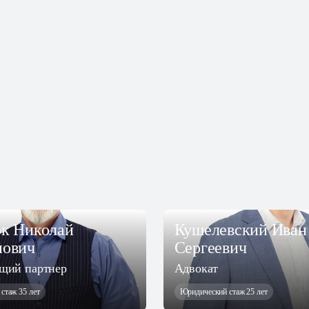
к Николай
Кушелевский Иван
ович
Сергеевич
щий партнер
Адвокат
стаж 35 лет
Юридический стаж 25 лет