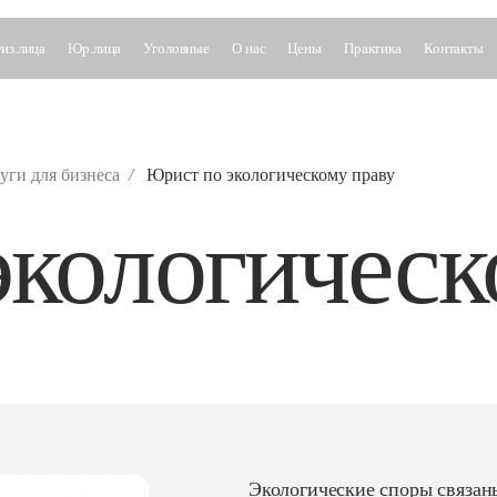
из.лица
Юр.лица
Уголовные
О нас
Цены
Практика
Контакты
уги для бизнеса
/
Юрист по экологическому праву
кологическ
Экологические споры связан