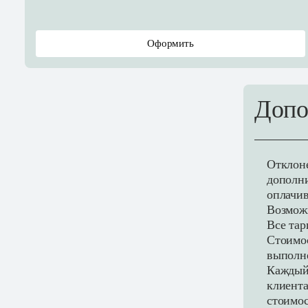
Оформить
Допо
Отклоне
дополни
оплачив
Возмож
Все тар
Стоимос
выполн
Каждый 
клиента
стоимос