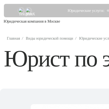
Юридические услуги:
Ф
Юридическая компания в Москве
Главная
/
Виды юридической помощи
/
Юридические усл
Юрист по э
Физ.лица
Юр.лица
Уголовные
О нас
Цены