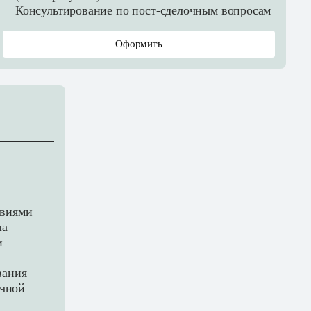
Консультирование по пост-сделочным вопросам
Оформить
овиями
ла
и
вания
очной