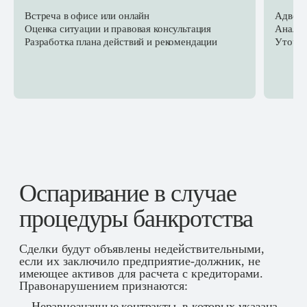
Встреча в офисе или онлайн
Адвока
Оценка ситуации и правовая консультация
Анализ
Разработка плана действий и рекомендации
Уточне
Оспаривание в случае
процедуры банкротства
Сделки будут объявлены недействительными,
если их заключило предприятие-должник, не
имеющее активов для расчета с кредиторами.
Правонарушением признаются:
Неравнозначные контракты, в которых указана