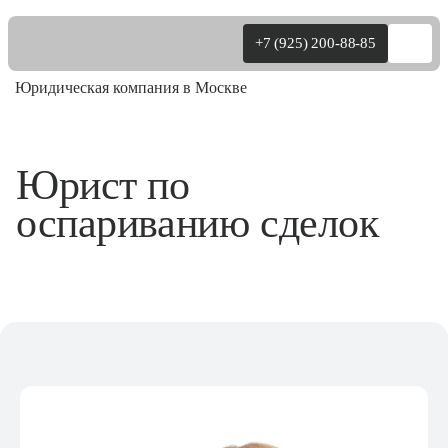
+7 (925) 200-88-85
Юридическая компания в Москве
Физ.лица
Юрист по
оспариванию сделок
Юр.лица
Уголовные
О нас
Цены
Практика