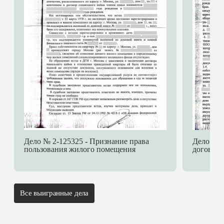
Дело № 2-125325 - Признание права
Дело № 2
пользования жилого помещения
договора
Все выигранные дела