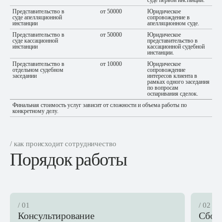
суде первой инстанции.
Представительство в
от 50000
Юридическое
суде апелляционной
сопровождение в
инстанции
апелляционном суде.
Представительство в
от 50000
Юридическое
суде кассационной
представительство в
инстанции
кассационной судебной
инстанции.
Представительство в
от 10000
Юридическое
отдельном судебном
сопровождение
заседании
интересов клиента в
рамках одного заседания
по вопросам
оспаривания сделок.
Финальная стоимость услуг зависит от сложности и объема работы по
конкретному делу.
/ как происходит сотрудничество
Порядок работы
/ 01
/ 02
Консультирование
Сбор