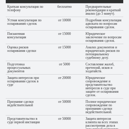
Краткая консультация по
бесплатно
Предварительные
телефону
рекомендации и краткий
анализ (до 5 минут).
Устная консультация по
от 10000
Подробная консультация
оспариванию сделок
адвоката по вопросам
оспаривания сделок.
Письменная
от 15000
Юридическое
консультация
заключение по вопросам
оспаривания сделок.
Оценка рисков
от 15000
Анализ документов и
оспаривания сделки
юридических рисков по
потенциальному
судебному делу.
Подготовка
от 5000
Составление жалоб,
процессуальных
претензий, исков и
документов
ходатайств.
Защита интересов при
от 20000
Юридическое
оспаривании сделок в
сопровождение и
суде
представительство
интересов в суде при
защите от оспаривания
сделок.
Признание сделки
от 50000
Полное юридическое
недействительной
сопровождение по
признанию сделки
недействительной.
Представительство в
от 50000
Защита интересов
суде первой инстанции
клиента на всех этапах
рассмотрения дела в