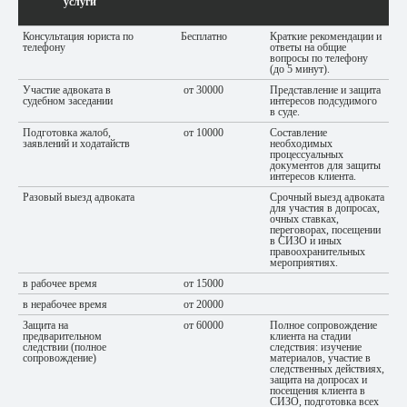
услуги
Консультация юриста по
Бесплатно
Краткие рекомендации и
телефону
ответы на общие
вопросы по телефону
(до 5 минут).
Участие адвоката в
от 30000
Представление и защита
судебном заседании
интересов подсудимого
в суде.
Подготовка жалоб,
от 10000
Составление
заявлений и ходатайств
необходимых
процессуальных
документов для защиты
интересов клиента.
Разовый выезд адвоката
Срочный выезд адвоката
для участия в допросах,
очных ставках,
переговорах, посещении
в СИЗО и иных
правоохранительных
мероприятиях.
в рабочее время
от 15000
в нерабочее время
от 20000
Защита на
от 60000
Полное сопровождение
предварительном
клиента на стадии
следствии (полное
следствия: изучение
сопровождение)
материалов, участие в
следственных действиях,
защита на допросах и
посещения клиента в
СИЗО, подготовка всех