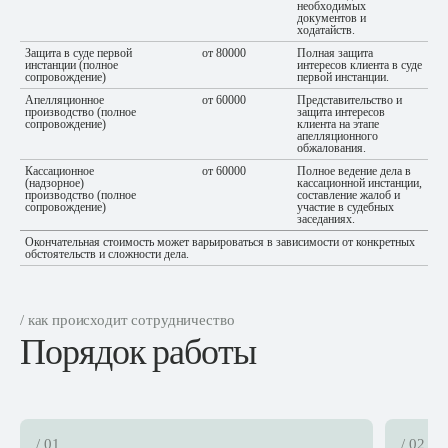
необходимых
документов и
ходатайств.
Защита в суде первой
от 80000
Полная защита
инстанции (полное
интересов клиента в суде
сопровождение)
первой инстанции.
Апелляционное
от 60000
Представительство и
производство (полное
защита интересов
сопровождение)
клиента на этапе
апелляционного
обжалования.
Кассационное
от 60000
Полное ведение дела в
(надзорное)
кассационной инстанции,
производство (полное
составление жалоб и
сопровождение)
участие в судебных
заседаниях.
Окончательная стоимость может варьироваться в зависимости от конкретных
обстоятельств и сложности дела.
/ как происходит сотрудничество
Порядок работы
/ 01
/ 02