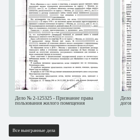
Дело № 2-125325 - Признание права
Дело № 2
пользования жилого помещения
договора
Все выигранные дела