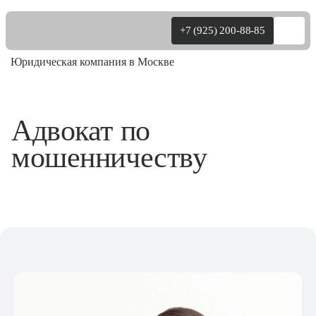
+7 (925) 200-88-85
Юридическая компания в Москве
Физ.лица
Адвокат по
мошенничеству
Юр.лица
Уголовные
О нас
Цены
Практика