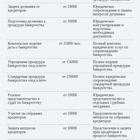
Защита должника от
от 10000
Юридическое
кредиторов
сопровождение и защита
интересов должника.
Подготовка должника к
от 10000
Юридическое
процедуре банкротства
консультирование и
подготовка
необходимых
документов.
Комплексное ведение
от 35000 /мес.
Полный комплекс
дела о банкротстве
юридических услуг по
сопровождению
банкротства.
Упрощенная процедура
от 150000
Полное ведение
банкротства «под ключ»
упрощённой процедуры
банкротства.
Стандартная процедура
от 250000
Полное юридическое
банкротства «под ключ»
сопровождение
стандартной процедуры
банкротства.
Разовое
от 10000
Юридическое
представительство в
представительство в
судах по банкротству
отдельных судебных
заседаниях.
Участие на собраниях
от 10000
Представительство
кредиторов
интересов на собраниях
кредиторов.
Защита интересов
от 10000
Представление и защита
кредиторов
прав кредиторов в
процессе банкротства.