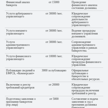
Финансовый анализ
от 15000
Проведение
банкрота
финансового анализа
состояния должника.
Услуги арбитражного
от 30000 /мес.
Юридическое
управляющего
сопровождение
деятельности
арбитражного
управляющего.
Услуги внешнего
от 30000 /мес.
Ведение процедуры
управляющего
внешнего управления
должником.
Услуги
от 30000 /мес.
Сопровождение
административного
административного
управляющего
управления в рамках
банкротства.
Услуги финансового
от 10000 /мес.
Юридическое
управляющего
сопровождение
процедуры финансового
управления.
Публикация сведений в
3000 за публикацию
Официальные
ЕФРСБ, «Коммерсант»
публикации о
банкротстве в
обязательных ресурсах.
Включение в реестр
от 20000
Юридическое
требований кредиторов
сопровождение
процедуры включения
требований в реестр.
Подготовка заявления о
от 5000
Составление и подача
признании банкротом
заявления в суд о
(юр.лица)
признании должника
банкротом.