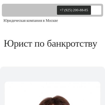
+7 (925) 200-88-85
Юридическая компания в Москве
Физ.лица
Юрист по банкротству
Юр.лица
Уголовные
О нас
Цены
Практика