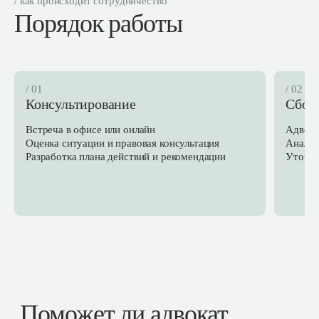
/ как происходит сотрудничество
Порядок работы
/ 01
/ 02
Консультирование
Сбор
Встреча в офисе или онлайн
Адвока
Оценка ситуации и правовая консультация
Анализ
Разработка плана действий и рекомендации
Уточне
Поможет ли адвокат