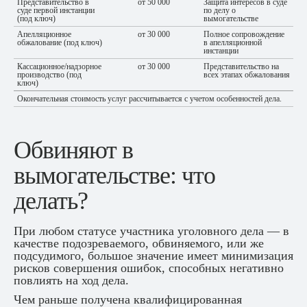
Представительство в
от 50 000
Защита интересов в суде
суде первой инстанции
по делу о
(под ключ)
вымогательстве
Апелляционное
от 30 000
Полное сопровождение
обжалование (под ключ)
в апелляционной
инстанции
Кассационное/надзорное
от 30 000
Представительство на
производство (под
всех этапах обжалования
ключ)
Окончательная стоимость услуг рассчитывается с учетом особенностей дела.
Обвиняют в
вымогательстве: что
делать?
При любом статусе участника уголовного дела — в
качестве подозреваемого, обвиняемого, или же
подсудимого, большое значение имеет минимизация
рисков совершения ошибок, способных негативно
повлиять на ход дела.
Чем раньше получена квалифицированная