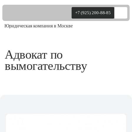
+7 (925) 200-88-85
Юридическая компания в Москве
Физ.лица
Адвокат по
вымогательству
Юр.лица
Уголовные
О нас
Цены
Практика